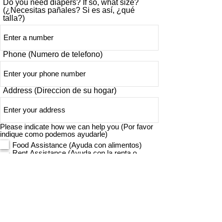
Do you need diapers? If so, what size?
(¿Necesitas pañales? Si es así, ¿qué
talla?)
Phone (Numero de telefono)
Address (Direccion de su hogar)
Please indicate how we can help you (Por favor
R
indique como podemos ayudarle)
*
e
Food Assistance (Ayuda con alimentos)
q
Rent Assistance (Ayuda con la renta o
u
alquiler)
i
Utility Assistance (Ayuda para pagar los
r
gastos de electicidad, gas, etc.)
e
I am a current client registering for this
d
month's food distrubtion (Soy un cliente ya
registrado y me quiero registrar para la
distribucion de alimentos del mes)
Please list any dietary restrictions and/or
food allergies ( por favor liste